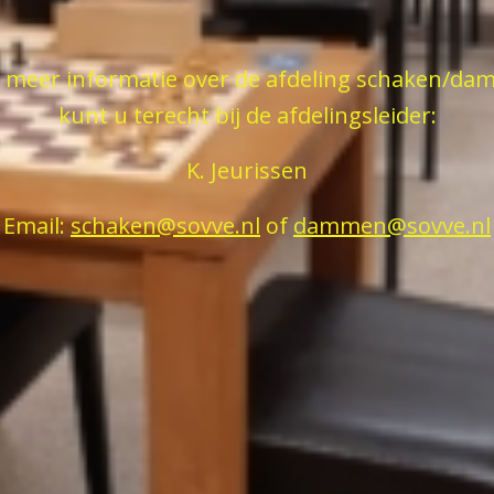
 meer informatie over de afdeling schaken/d
kunt u terecht bij de afdelingsleider:
K. Jeurissen
Email:
schaken@sovve.nl
of
dammen@sovve.nl